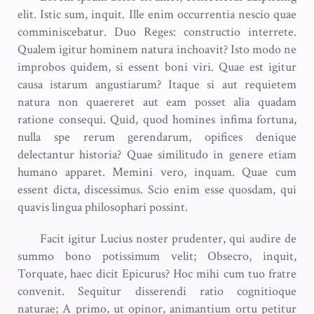
elit. Istic sum, inquit. Ille enim occurrentia nescio quae
comminiscebatur. Duo Reges: constructio interrete.
Qualem igitur hominem natura inchoavit? Isto modo ne
improbos quidem, si essent boni viri. Quae est igitur
causa istarum angustiarum? Itaque si aut requietem
natura non quaereret aut eam posset alia quadam
ratione consequi. Quid, quod homines infima fortuna,
nulla spe rerum gerendarum, opifices denique
delectantur historia? Quae similitudo in genere etiam
humano apparet. Memini vero, inquam. Quae cum
essent dicta, discessimus. Scio enim esse quosdam, qui
quavis lingua philosophari possint.
Facit igitur Lucius noster prudenter, qui audire de
summo bono potissimum velit; Obsecro, inquit,
Torquate, haec dicit Epicurus? Hoc mihi cum tuo fratre
convenit. Sequitur disserendi ratio cognitioque
naturae; A primo, ut opinor, animantium ortu petitur