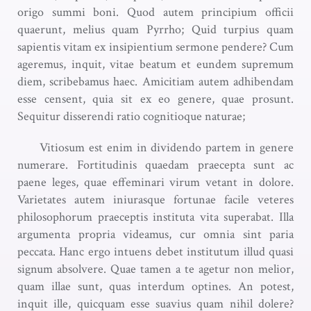
origo summi boni. Quod autem principium officii
quaerunt, melius quam Pyrrho; Quid turpius quam
sapientis vitam ex insipientium sermone pendere? Cum
ageremus, inquit, vitae beatum et eundem supremum
diem, scribebamus haec. Amicitiam autem adhibendam
esse censent, quia sit ex eo genere, quae prosunt.
Sequitur disserendi ratio cognitioque naturae;
Vitiosum est enim in dividendo partem in genere
numerare. Fortitudinis quaedam praecepta sunt ac
paene leges, quae effeminari virum vetant in dolore.
Varietates autem iniurasque fortunae facile veteres
philosophorum praeceptis instituta vita superabat. Illa
argumenta propria videamus, cur omnia sint paria
peccata. Hanc ergo intuens debet institutum illud quasi
signum absolvere. Quae tamen a te agetur non melior,
quam illae sunt, quas interdum optines. An potest,
inquit ille, quicquam esse suavius quam nihil dolere?