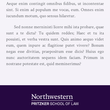
Aeque enim contingit omnibus fidibus, ut incontentae
sint. Si enim ad populum me vocas, eum. Omnes enim
iucundum motum, quo sensus hilaretur.
Sed nonne merninisti licere mihi ista probare, quae
sunt a te dicta? Tu quidem reddes; Haec et tu ita
posuisti, et verba vestra sunt. Quis animo aequo videt
eum, quem inpure ac flagitiose putet vivere? Bonum
negas esse divitias, praeposìtum esse dicis? Huius ego
nunc auctoritatem sequens idem faciam. Primum in
nostrane potestate est, quid meminerimus?